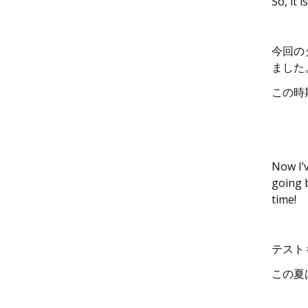
So, it 
今回の
ました
この時
Now I’v
going b
time!
テスト
この夏