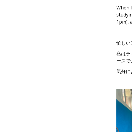
When I
studyin
1pm), a
忙しい
私はラ
ースで
気分に