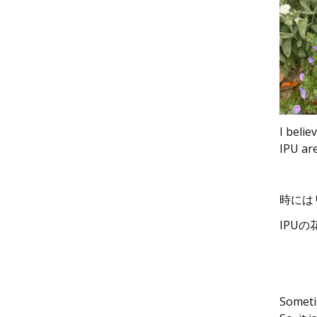
I belie
IPU are
時には
IPU
Sometim