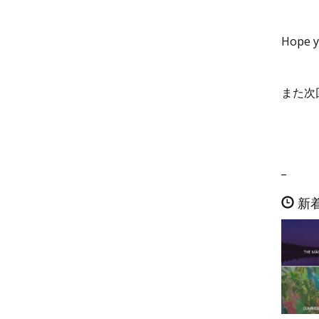
Hope yo
また次
_
新