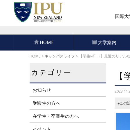
国際大学
HOME
大学案内
HOME
>
キャンパスライフ
>
【学生ﾚﾎﾟｰﾄ】最近のリアル
カテゴリー
【
お知らせ
2023.11.
受験生の方へ
※この
在学生・卒業生の方へ
イベント