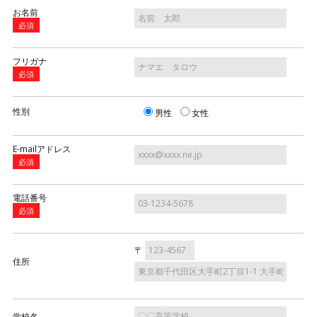
お名前
必須
フリガナ
必須
性別
男性
女性
E-mailアドレス
必須
電話番号
必須
〒
住所
学校名