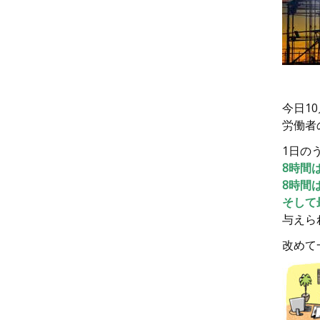
今日1
労働者
1日の
8時間
8時間
そして
与えら
改めて