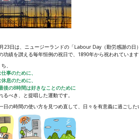
0月23日は、ニュージーランドの「Labour Day（勤労感謝の
の功績を讃える毎年恒例の祝日で、1890年から祝われています
うち、
は仕事のために、
は休息のために、
最後の8時間は好きなことのために
れるべき、と提唱した運動です。
一日の時間の使い方を見つめ直して、日々を有意義に過ごした