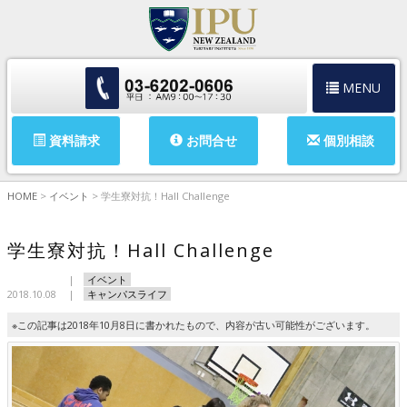
MENU
資料請求
お問合せ
個別相談
HOME
>
イベント
>
学生寮対抗！Hall Challenge
学生寮対抗！Hall Challenge
イベント
2018.10.08
キャンパスライフ
※この記事は2018年10月8日に書かれたもので、内容が古い可能性がございます。