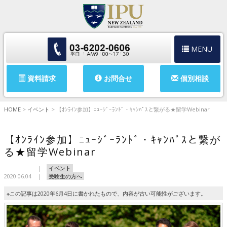
MENU
資料請求
お問合せ
個別相談
HOME
>
イベント
>
【ｵﾝﾗｲﾝ参加】ﾆｭｰｼﾞｰﾗﾝﾄﾞ・ｷｬﾝﾊﾟｽと繋がる★留学Webinar
【ｵﾝﾗｲﾝ参加】ﾆｭｰｼﾞｰﾗﾝﾄﾞ・ｷｬﾝﾊﾟｽと繋が
る★留学Webinar
イベント
2020.06.04
受験生の方へ
※この記事は2020年6月4日に書かれたもので、内容が古い可能性がございます。