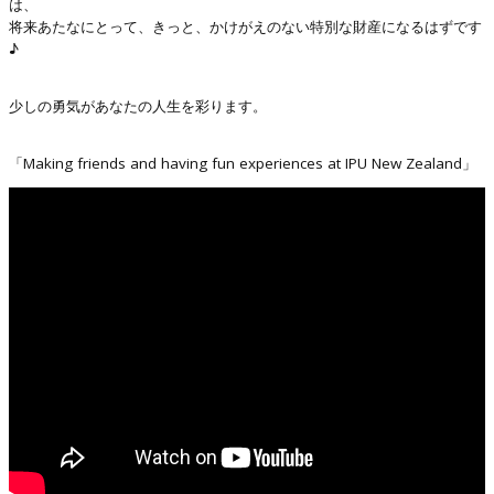
は、
将来あたなにとって、きっと、かけがえのない特別な財産になるはずです
♪
少しの勇気があなたの人生を彩ります。
「Making friends and having fun experiences at IPU New Zealand」