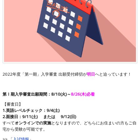
2022年度「第一期」入学審査 出願受付締切が
明日
へと迫っています！
第Ⅰ期入学審査出願期間：8/10(火)～
8/26(木)必着
【審査日】
1.英語レベルチェック：9/4(土)
2.面接日：9/11(土) または 9/12(日)
すべて
オンラインでの実施
となりますので、どちらにお住まいの方もご自
宅から受験が可能です。
>> 「
入試情報
」