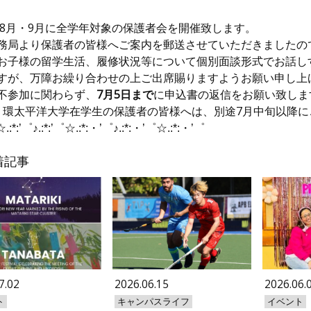
9年8月・9月に全学年対象の保護者会を開催致します。
務局より保護者の皆様へご案内を郵送させていた
だきましたの
お子様の留学生活、
履修状況等について個別面談形式でお話し
すが、
万障お繰り合わせの上ご出席賜りますようお願い申し上
不参加に関わらず、
7月5日まで
に申込書の返信をお願い致しま
、環太平洋大学在学生の保護者の皆様へは、
別途7月中旬以降
☆.:*:’゜♪.:*:’゜☆.:*:・’゜♪
.:*:・’゜☆.:*:・’゜
着記事
7.02
2026.06.15
2026.06.
ト
キャンパスライフ
イベント