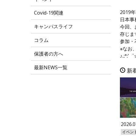
201
Covid-19関連
日本事
キャンパスライフ
今回、
存じま
コラム
参加・
※なお
保護者の方へ
♪.:*:’゜
最新NEWS一覧
新
2026.0
イベン