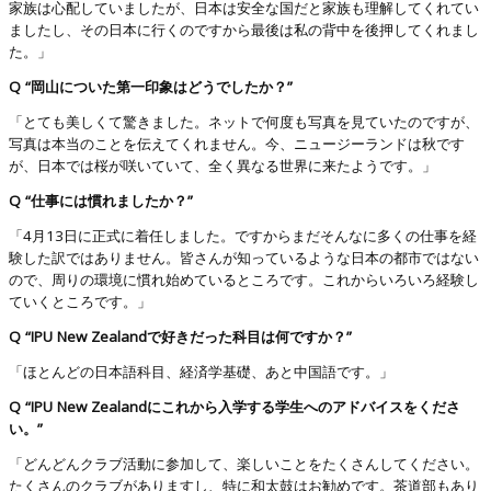
家族は心配していましたが、日本は安全な国だと家族も理解してくれてい
ましたし、その日本に行くのですから最後は私の背中を後押してくれまし
た。」
Q “岡山についた第一印象はどうでしたか？”
「とても美しくて驚きました。ネットで何度も写真を見ていたのですが、
写真は本当のことを伝えてくれません。今、ニュージーランドは秋です
が、日本では桜が咲いていて、全く異なる世界に来たようです。」
Q “仕事には慣れましたか？”
「4月13日に正式に着任しました。ですからまだそんなに多くの仕事を経
験した訳ではありません。皆さんが知っているような日本の都市ではない
ので、周りの環境に慣れ始めているところです。これからいろいろ経験し
ていくところです。」
Q “IPU New Zealandで好きだった科目は何ですか？”
「ほとんどの日本語科目、経済学基礎、あと中国語です。」
Q “IPU New Zealandにこれから入学する学生へのアドバイスをくださ
い。”
「どんどんクラブ活動に参加して、楽しいことをたくさんしてください。
たくさんのクラブがありますし、特に和太鼓はお勧めです。茶道部もあり