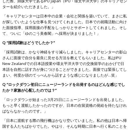
した際、姉妹大学であるIPU Japan（IPU・環太平洋大学）のキャリアセン
ターを紹介いただきました。」
「キャリアセンターは日本中の企業・会社と関係を築いていて、まさに私
が探していたような仕事を見つけてくれました。日本での就職活動に向け
た面接指導、採用面接の手配をしっかりとサポートしてくれました。そし
て、ついに「ゆのごう美春閣」へ採用が決まりました！」
Q “採用試験はどうでしたか？”
「採用試験は、かなり神経をすり減らしました。キャリアセンターの影山
さんに面接で自分を最良に見せる方法を教えてもらいました。私はIPU
New Zealandでの日本語授業や環太平洋大学での交換留学のおかげで日
本語を自然に話す力が身につけることができました。面接では緊張してし
まい、何度か頭のてっぺんから話すような感じになりましたが…笑」
Q “ロックダウン初日にニュージーランドを出発するのはどんな感じでし
たか？家族が心配したのでは？”
「ロックダウンが始まった3月25日にニュージーランドを出発しました。
もっと早く渡航したかったのですが、日本の在留資格の発給を待たなけれ
ばならなかったのです。」
「日本に渡航する際の飛行機はかなり空いていました。私の他は日本へ帰
国する人たちばかりでした。やはり、そんな時期に日本へ行く私のことを