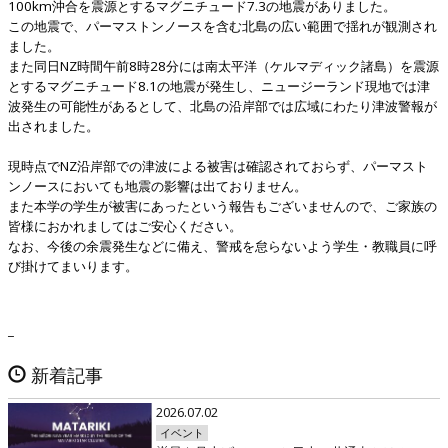
100km沖合を震源とするマグニチュード7.
3の地震がありました。
この地震で、パーマストンノースを含む北島の広い範囲で揺れが観測
され
ました。
また同日NZ時間午前8時28分には南太平洋（
ケルマディック諸島）を震源
とするマグニチュード8.
1の地震が発生し、
ニュージーランド現地では津
波発生の可能性があるとして、北島の沿岸部では広域にわたり津波警報が
出されました。
現時点でNZ沿岸部での津波による被害は確認されておらず、
パーマスト
ンノースにおいても地震の影響は出ておりません。
また本学の学生が被害にあったという報告もございませんので、
ご家族の
皆様におかれましてはご安心ください。
なお、今後の余震発生などに備え、警戒を怠らないよう学生・教職員に呼
び掛けてまいります。
_
新着記事
2026.07.02
イベント