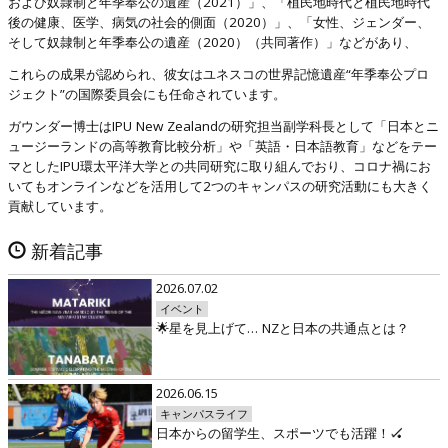
および奴隷制と年季奉公の遺産（2021）」、「植民地時代と植民地時代
後の健康、医学、病気の社会的側面（2020）」、「女性、ジェンダー、
そして奴隷制と年季奉公の遺産（2020）（共同著作）」などがあり、
これらの成果が認められ、彼女はユネスコの世界記憶遺産“年季奉公プロ
ジェクト”の国際委員会にも任命されています。
ガウンダー博士はIPU New Zealandの研究担当副学科長として「日本とニ
ュージーランドの高等教育比較分析」や「英語・日本語教育」などをテー
マとしたIPU環太平洋大学との共同研究に取り組んでおり、コロナ禍にお
いてもオンラインなどを活用して2つのキャンパスの研究活動にも大きく
貢献しています。
新着記事
2026.07.02
イベント
🌟星を見上げて… NZと日本の共通点とは？
2026.06.15
キャンパスライフ
日本からの留学生、スポーツでも活躍！🏑