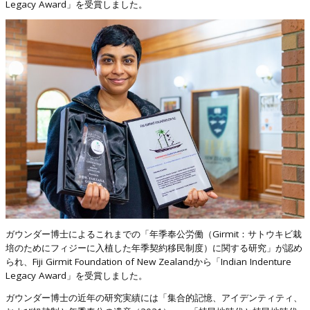
Legacy Award」を受賞しました。
ガウンダー博士によるこれまでの「年季奉公労働（Girmit：サトウキビ栽
培のためにフィジーに入植した年季契約移民制度）に関する研究」が認め
られ、Fiji Girmit Foundation of New Zealandから「Indian Indenture
Legacy Award」を受賞しました。
ガウンダー博士の近年の研究実績には「集合的記憶、アイデンティティ、