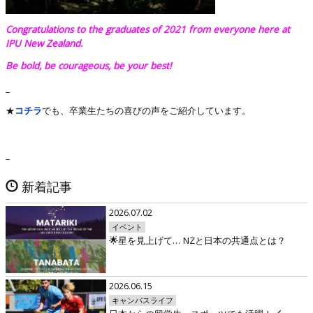
Congratulations to the graduates of 2021 from everyone here at
IPU New Zealand.
Be bold, be courageous, be your best!
_
★
コチラ
でも、卒業生たちの喜びの声をご紹介しています。
_
新着記事
2026.07.02
イベント
🌟星を見上げて… NZと日本の共通点とは？
2026.06.15
キャンパスライフ