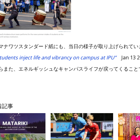
マナワツスタンダード紙にも、当日の様子が取り上げられてい
udents inject life and vibrancy on campus at IPU”
Jan 13 2
らまた、エネルギッシュなキャンパスライフが戻ってくること
着記事