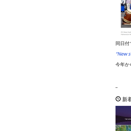
同日付
“New st
今年か
_
新