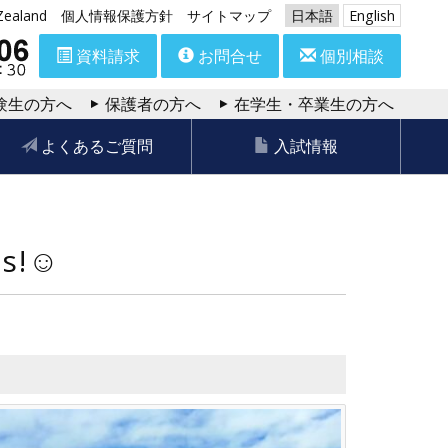
aland
個人情報保護方針
サイトマップ
日本語
English
資料請求
お問合せ
個別相談
験生の方へ
保護者の方へ
在学生・卒業生の方へ
よくあるご質問
入試情報
ts!☺