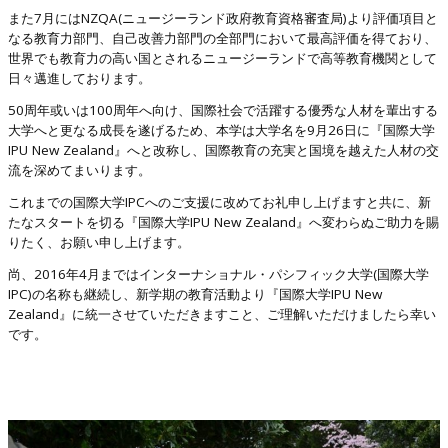
また7月にはNZQA(ニュージーランド政府教育資格審査局)より評価項目と
なる教育力部門、自己改善力部門の全部門において最高評価を得ており、
世界でも教育力の高い国とされるニュージーランドで高等教育機関として
日々邁進しております。
50周年或いは100周年へ向け、国際社会で活躍する優秀な人材を輩出する
大学へと更なる成長を遂げるため、本学は大学名を9月26日に『国際大学
IPU New Zealand』へと改称し、国際教育の充実と国境を越えた人材の交
流を深めてまいります。
これまでの国際大学IPCへのご支援に改めてお礼申し上げますと共に、新
たなスタートを切る『国際大学IPU New Zealand』へ変わらぬご助力を賜
りたく、お願い申し上げます。
尚、2016年4月まではインターナショナル・パシフィック大学(国際大学
IPC)の名称も継続し、新学期の教育活動より『国際大学IPU New
Zealand』に統一させていただきますこと、ご理解いただけましたら幸い
です。