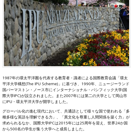
1987年の環太平洋圏を代表する教育者・識者による国際教育会議「環太
平洋大学構想(The IPU Scheme)」に基づき、1990年、ニュージーランド
国パーマストン・ノース市にインターナショナル・パシフィック大学(国
際大学IPC)が設立されました。また2007年には第二の大学として岡山市
にIPU・環太平洋大学が開学しました。
グローバル化の進む現代において、共通語として様々な国で使われる「多
種多様な英語を理解できる力」、「異文化を尊重し人間関係を築く力」が
求められるなか、国際大学IPCは2015年には25周年を迎え、世界24か国
から500名の学生が集う大学へと成長しました。