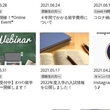
6.28
2021.06.24
2021.06.
せ
受験生の方へ
Covid-19
催！❝Online
４年間でかかる留学費用に
コロナ禍
 Event❞
ついて
5.31
2021.05.17
2021.04.
せ
受験生の方へ
キャンパ
受付中】ｵﾝﾗｲﾝ留学
2022年度入学の入試情報
Insta
ー開催します！
を公開しました！
う♪