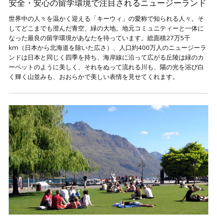
安全・安心の留学環境で注目されるニュージーランド
世界中の人々を温かく迎える「キーウィ」の愛称で知られる人々。そ
してどこまでも澄んだ青空、緑の大地。地元コミュニティーと一体に
なった最良の留学環境があなたを待っています。総面積27万5千
km（日本から北海道を除いた広さ）、人口約400万人のニュージーラ
ンドは日本と同じく四季を持ち、海岸線に沿って広がる丘陵は緑のカ
ーペットのように美しく、それをぬって流れる川も、陽の光を浴び白
く輝く山並みも、おおらかで美しい表情を見せてくれます。